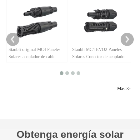
ma
Staubli original MC4 Paneles
Staubli MC4 EVO2 Paneles
Solares acoplador de cable
Solares Conector de acoplador
MC4-EVO ready
de cable PV
Más >>
Obtenga energía solar