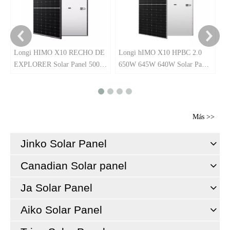
Longi HIMO X10 RECHO DE
Longi hIMO X10 HPBC 2.0
EXPLORER Solar Panel 500W
650W 645W 640W Solar Panel
490W 485W 480W Módulo
Módulos PV de mayor
negro
eficiencia
Más >>
Jinko Solar Panel
Canadian Solar panel
Ja Solar Panel
Aiko Solar Panel