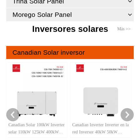
Trina Solar Panel
Morego Solar Panel
Inversores solares
Más >>
Canadian Solar inversor
C
5
S
Canadian Solar 100kW Inverter
Canadian Inverter Inverter en la
solar 110kW 125kW 400kW
red Inversor 40kW 50kW
trifásico en la red Inverter solar
60kW para proyectos solares