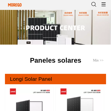
Paneles solares
Más >>
Longi Solar Panel
Lo
6
Gl