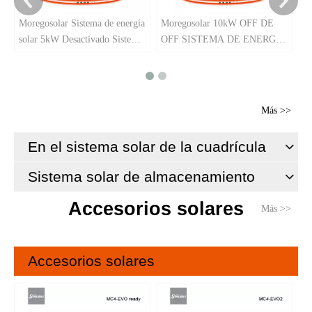
Moregosolar Sistema de energía
Moregosolar 10kW OFF DE
solar 5kW Desactivado Sistema
OFF SISTEMA DE ENERGÍA
fotovoltaico de 5000W
SOLAR
COMPLETO COMPLETO
COMPLETO COMPLETO
Más >>
En el sistema solar de la cuadrícula
Sistema solar de almacenamiento
Accesorios solares
Más >>
Accesorios solares
St
Pa