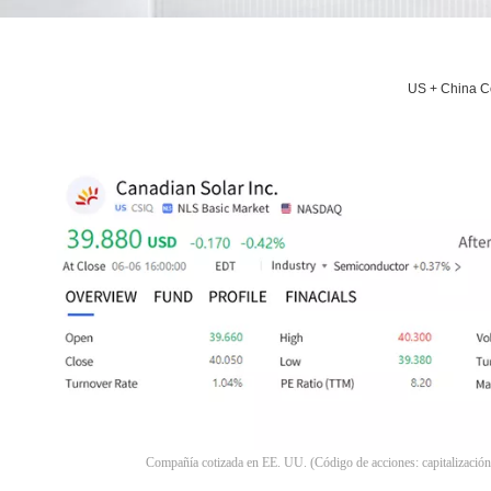
US + China Co
Compañía cotizada en EE. UU. (Código de acciones: capitalizaci