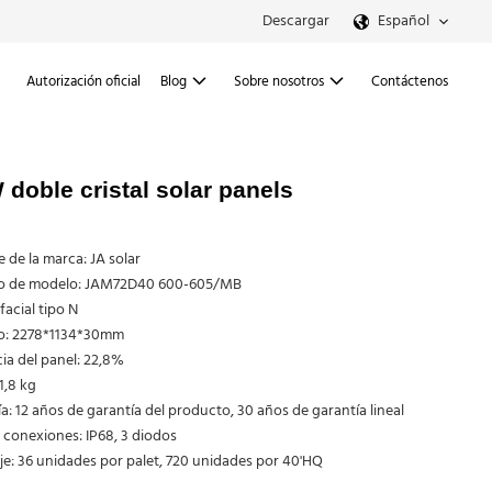
Descargar
Español
Autorización oficial
Blog
Sobre nosotros
Contáctenos
 doble cristal solar panels
de la marca: JA solar
 de modelo: JAM72D40 600-605/MB
facial tipo N
: 2278*1134*30mm
cia del panel: 22,8%
1,8 kg
a: 12 años de garantía del producto, 30 años de garantía lineal
 conexiones: IP68, 3 diodos
e: 36 unidades por palet, 720 unidades por 40'HQ