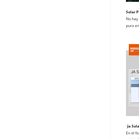
Solar P
No hay 
puro en
Ja Sol
En el f