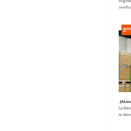
origina
certifi
JASola
La fábr
la últi