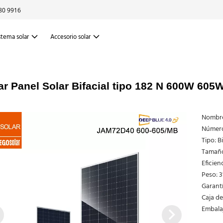
80 9916
stema solar
Accesorio solar
ar Panel Solar Bifacial tipo 182 N 600W 605W
Nombre 
Número
Tipo: Bi
Tamaño
Eficien
Peso: 3
Garantí
Caja de
Embalaj