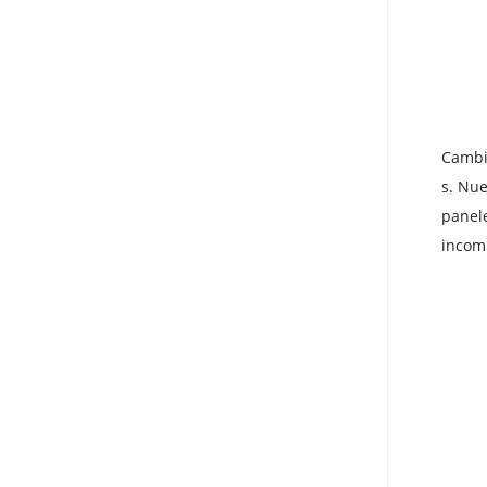
Cambia
s. Nue
panel
incomp