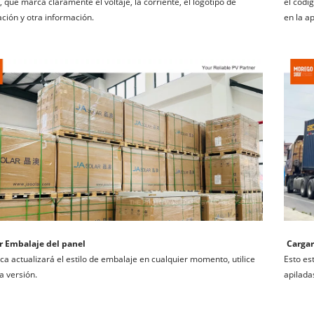
l, que marca claramente el voltaje, la corriente, el logotipo de 
el códig
cación y otra información.
en la ap
r Embalaje del panel
Cargar
ica actualizará el estilo de embalaje en cualquier momento, utilice 
Esto es
ma versión.
apilada