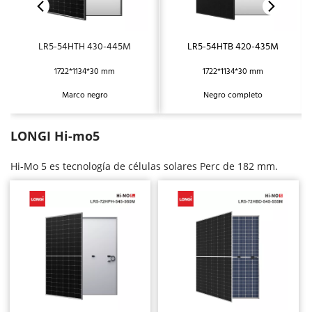
LR5-54HTH 430-445M
LR5-54HTB 420-435M
1722*1134*30 mm
1722*1134*30 mm
Marco negro
Negro completo
LONGI Hi-mo5
Hi-Mo 5 es tecnología de células solares Perc de 182 mm. 