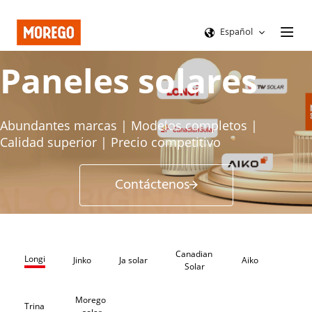
Español
Paneles solares
Abundantes marcas | Modelos completos | 
Calidad superior | Precio competitivo
Contáctenos
Canadian 
Longi
Jinko
Ja solar
Aiko
Solar
Morego 
Trina