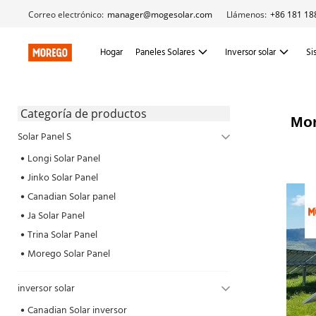
Correo electrónico:
manager@mogesolar.com
Llámenos:
+86 181 18
Hogar
Paneles Solares
Inversor solar
Si
 Categoría de productos 
Mor
Solar Panel S
Longi Solar Panel
Jinko Solar Panel
Canadian Solar panel
Ja Solar Panel
Trina Solar Panel
Morego Solar Panel
inversor solar
Canadian Solar inversor