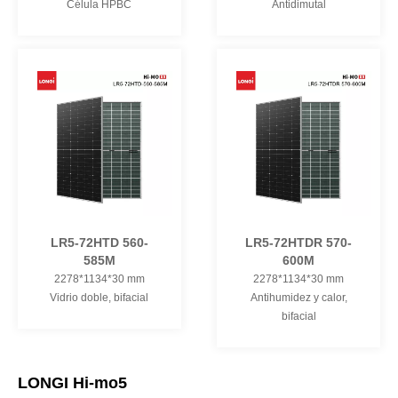
Célula HPBC
Antidimutal
LR5-72HTD 560-
LR5-72HTDR 570-
585M
600M
2278*1134*30 mm
2278*1134*30 mm
Vidrio doble, bifacial
Antihumidez y calor,
bifacial
LONGI Hi-mo5