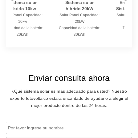
Sistema solar
Sistema solar
En la 
híbrido 10kw
híbrido 20kW
Sistema
Solar Panel Capacidad:
Solar Panel Capacidad:
Solar Pan
10kw
20kW
Capacidad de la batería:
Capacidad de la batería:
Tres f
20kWh
30kWh
Enviar consulta ahora
¿Qué sistema solar es más adecuado para usted? Nuestro
experto fotovoltaico estará encantado de ayudarlo a elegir el
mejor producto dentro de las 24 horas.