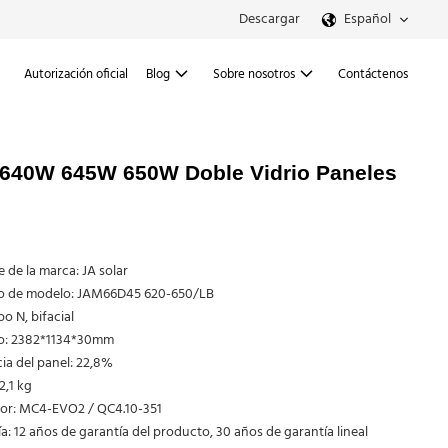
Descargar
Español
Autorización oficial
Blog
Sobre nosotros
Contáctenos
 640W 645W 650W Doble Vidrio Paneles
de la marca: JA solar
 de modelo: JAM66D45 620-650/LB
po N, bifacial
: 2382*1134*30mm
cia del panel: 22,8%
2,1 kg
or: MC4-EVO2 / QC4.10-351
a: 12 años de garantía del producto, 30 años de garantía lineal