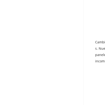
Cambia
s. Nue
panel
incomp