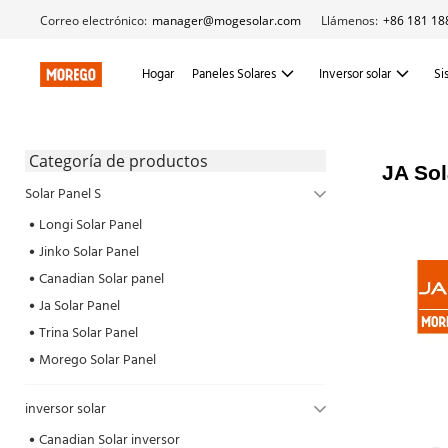
Correo electrónico:
manager@mogesolar.com
Llámenos:
+86 181 18
Hogar
Paneles Solares
Inversor solar
Si
 Categoría de productos 
JA So
Solar Panel S
Longi Solar Panel
Jinko Solar Panel
Canadian Solar panel
Ja Solar Panel
Trina Solar Panel
Morego Solar Panel
inversor solar
Canadian Solar inversor