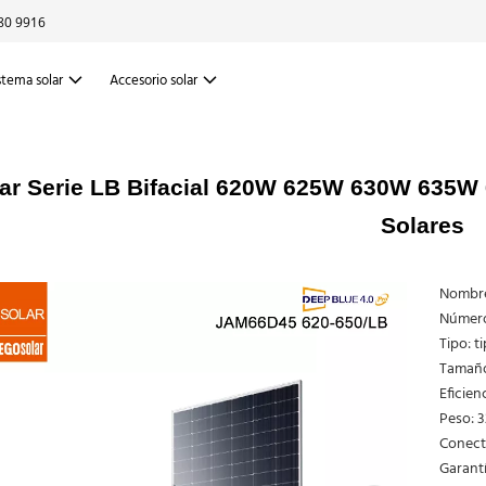
80 9916
stema solar
Accesorio solar
lar Serie LB Bifacial 620W 625W 630W 635W
Solares
Nombre 
Número
Tipo: ti
Tamaño
Eficien
Peso: 3
Conect
Garantí