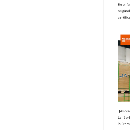
En el f
origina
certifi
JASola
La fábr
la últi