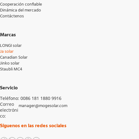
Cooperación confiable
Dimensión 
2384 × 1303 × 33 mm 
Dinámica del mercado
Contáctenos
Embalaje 
33pcs por paleta / 594pcs por 40'HC 
$
37840,00
$
0,00
$
21250,00
$
0,00
Marcas
LONGI solar
Ja solar
Canadian Solar
Jinko solar
Staubli MC4
Servicio
Teléfono: 0086 181 1880 9916
Correo 
manager@mogesolar.com
electróni
$
35938,00
$
0,00
$
1785,00
$
0,00
co: 
Síguenos en las redes sociales
1
2
3
4
5
…
16