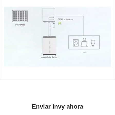
 La batería Moregosolar LiFePO4 48V 51.2V 100AH ​​5.12KWh 
Almacenamiento de la energía de la batería de iones de litio 
es una solución de almacenamiento de energía confiable y 
eficiente para los sistemas solares. Con un sistema de gestión 
de baterías (BMS) incorporado, garantiza una seguridad y 
Enviar Invy 
ahora
rendimiento óptimos. Esta batería es compatible con 
configuraciones de cuadrícula híbrida y fuera de la red y 