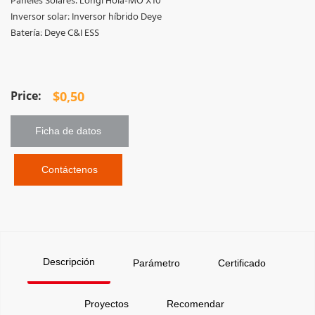
Paneles Solares: Longi Hola-MO X10
Inversor solar: Inversor híbrido Deye
Batería: Deye C&I ESS
$
0,50
Ficha de datos 
 Contáctenos
Descripción
Parámetro
Certificado
Proyectos
Recomendar