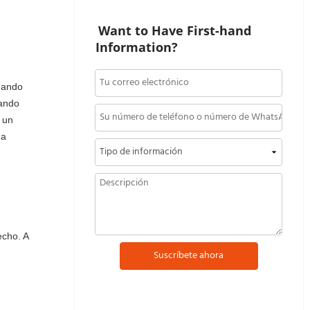
Want to Have First-hand 
Information?
uando
uando
o un
na
echo. A
Suscríbete ahora