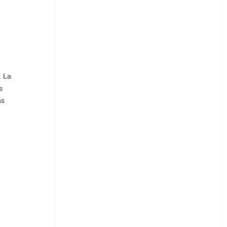
. La
s
as