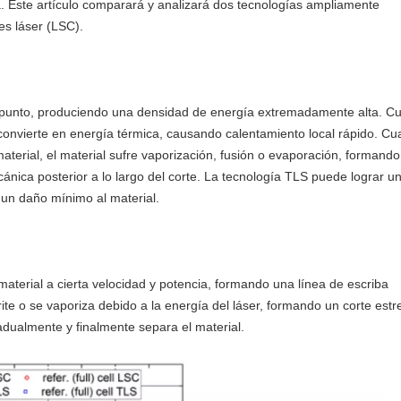
. Este artículo comparará y analizará dos tecnologías ampliamente
es láser (LSC).
o punto, produciendo una densidad de energía extremadamente alta. C
se convierte en energía térmica, causando calentamiento local rápido. C
material, el material sufre vaporización, fusión o evaporación, formand
ecánica posterior a lo largo del corte. La tecnología TLS puede lograr u
 un daño mínimo al material.
material a cierta velocidad y potencia, formando una línea de escriba
rite o se vaporiza debido a la energía del láser, formando un corte estr
adualmente y finalmente separa el material.