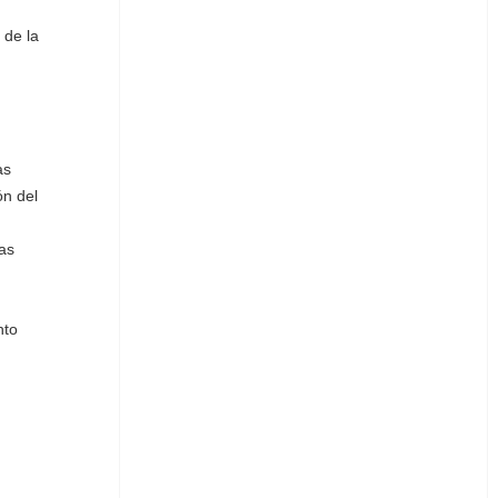
 de la
as
ón del
as
nto