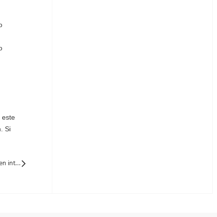
o
o
 este
. Si
Siguiente: ¡Detener! Estos Solar Panel sy inversores no se pueden interconectar