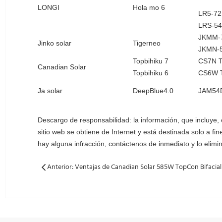
LONGI
Hola mo 6
LR5-7
LRS-5
JKMM-
Jinko solar
Tigerneo
JKMN-
Topbihiku 7
CS7N 
Canadian Solar
Topbihiku 6
CS6W 
Ja solar
DeepBlue4.0
JAM54
Descargo de responsabilidad: la información, que incluye, 
sitio web se obtiene de Internet y está destinada solo a fi
hay alguna infracción, contáctenos de inmediato y lo elim