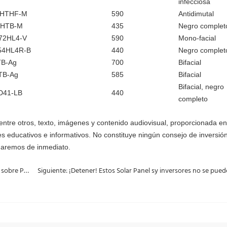
infecciosa
2HTHF-M
590
Antidimutal
4HTB-M
435
Negro complet
72HL4-V
590
Mono-facial
54HL4R-B
440
Negro complet
TB-Ag
700
Bifacial
TB-Ag
585
Bifacial
Bifacial, negro
D41-LB
440
completo
entre otros, texto, imágenes y contenido audiovisual, proporcionada en
nes educativos e informativos. No constituye ningún consejo de inversión
inaremos de inmediato.
Anterior: Ventajas de Canadian Solar 585W TopCon Bifacial sobre Perc Bifacial 550W