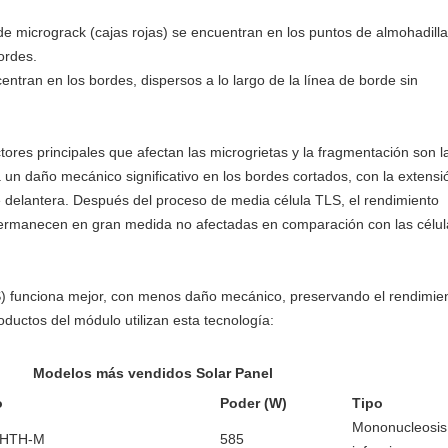
de micrograck (cajas rojas) se encuentran en los puntos de almohadilla
bordes.
entran en los bordes, dispersos a lo largo de la línea de borde sin
tores principales que afectan las microgrietas y la fragmentación son l
un daño mecánico significativo en los bordes cortados, con la extensi
e delantera. Después del proceso de media célula TLS, el rendimiento
s permanecen en gran medida no afectadas en comparación con las célul
LS) funciona mejor, con menos daño mecánico, preservando el rendimie
oductos del módulo utilizan esta tecnología:
Modelos más vendidos Solar Panel
o
Poder (W)
Tipo
Mononucleosis
2HTH-M
585