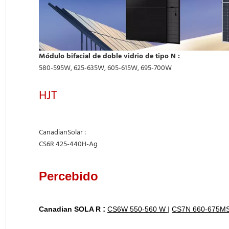
Módulo bifacial de doble vidrio
de tipo N :
580-595W, 625-635W, 605-615W, 695-700W
HJT
CanadianSolar
:
CS6R 425-440H-Ag
Percebido
:
Canadian SOLA
R
CS6W 550-560
W
|
CS7N 660-675M