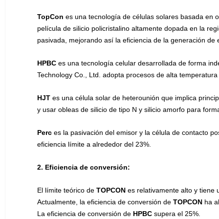
TopCon
es una tecnología de células solares basada en ob
película de silicio policristalino altamente dopada en la r
pasivada, mejorando así la eficiencia de la generación de 
HPBC
es una tecnología celular desarrollada de forma in
Technology Co., Ltd. adopta procesos de alta temperatura y
HJT
es una célula solar de heterounión que implica principa
y usar obleas de silicio de tipo N y silicio amorfo para f
Perc
es la pasivación del emisor y la célula de contacto po
eficiencia límite a alrededor del 23%.
2. Eficiencia de conversión:
El límite teórico de
TOPCON
es relativamente alto y tiene
Actualmente, la eficiencia de conversión de
TOPCON
ha a
La eficiencia de conversión de
HPBC
supera el 25%.