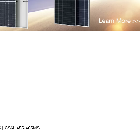
S
|
CS6L 455-465MS