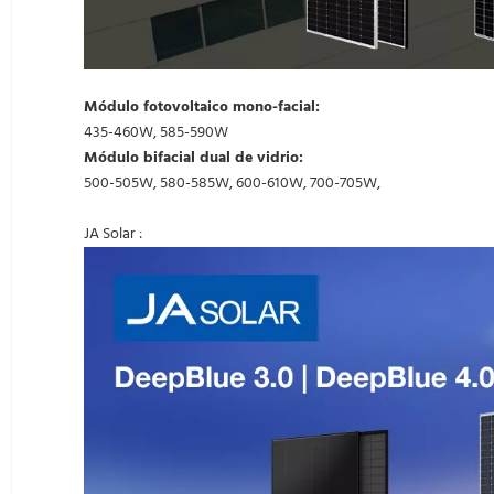
Módulo fotovoltaico mono-facial:
435-460W, 585-590W
Módulo bifacial dual de vidrio:
500-505W, 580-585W, 600-610W, 700-705W,
JA Solar
: