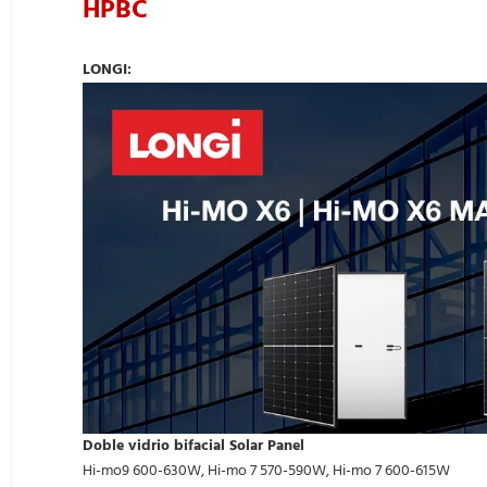
HPBC
LONGI:
Doble vidrio bifacial Solar Panel
Hi-mo9 600-630W, Hi-mo 7 570-590W, Hi-mo 7 600-615W