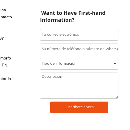
 una
Want to Have First-hand 
ontacto
Information?
rgy
 amorfo
n PN.
ntar la
Suscríbete ahora