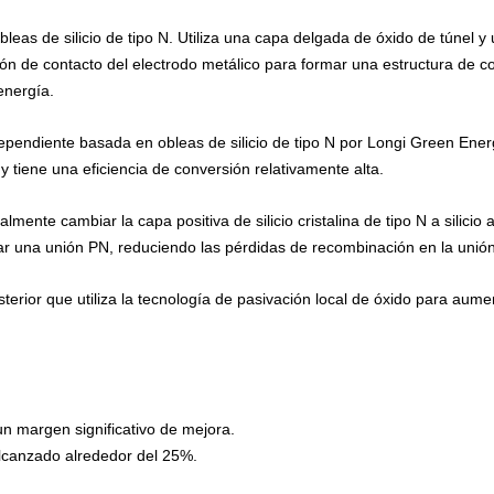
leas de silicio de tipo N. Utiliza una capa delgada de óxido de túnel y
egión de contacto del electrodo metálico para formar una estructura de c
energía.
dependiente basada en obleas de silicio de tipo N por Longi Green Ene
 tiene una eficiencia de conversión relativamente alta.
lmente cambiar la capa positiva de silicio cristalina de tipo N a silicio
ormar una unión PN, reduciendo las pérdidas de recombinación en la unió
sterior que utiliza la tecnología de pasivación local de óxido para aume
 un margen significativo de mejora.
lcanzado alrededor del 25%.