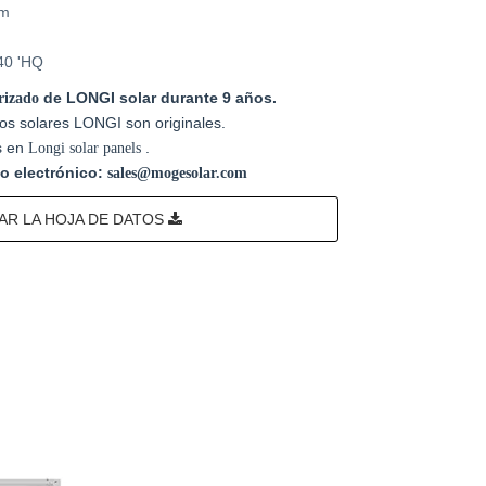
mm
 40 'HQ
de LONGI solar durante 9 años.
orizado
s solares LONGI son originales.
s en
.
Longi
solar panels
o electrónico:
sales@mogesolar.com
R LA HOJA DE DATOS