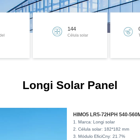
144
del
Célula solar
Longi Solar Panel
HIMO5 LR5-72HPH 540-560
1. Marca: Longi solar
2. Célula solar: 182*182 mm
3. Módulo EficiCny: 21.7%