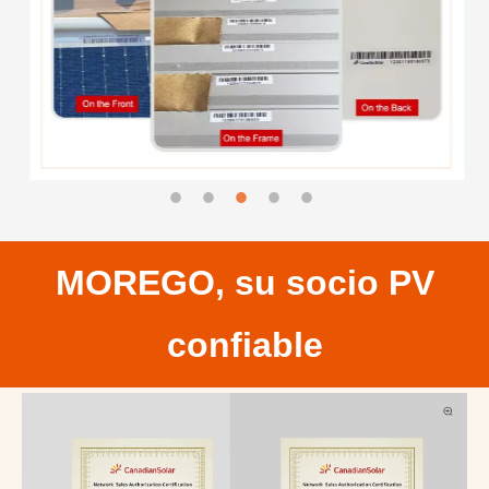
MOREGO, su socio PV
confiable