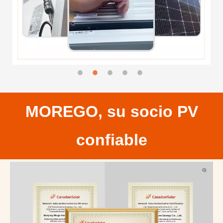
MOREGO, su socio PV
confiable