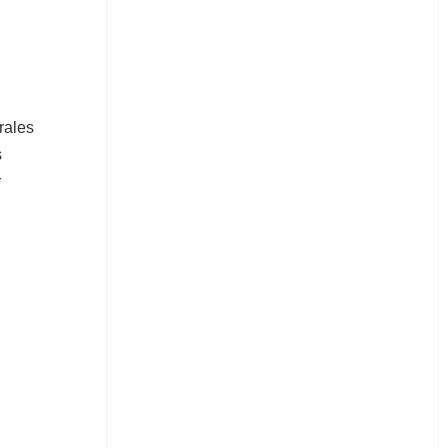
rales
s
r