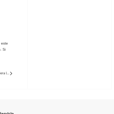
 este
. Si
Siguiente: ¡Reduces de precios en todos los ámbitos! LONGi acelera la intensificación