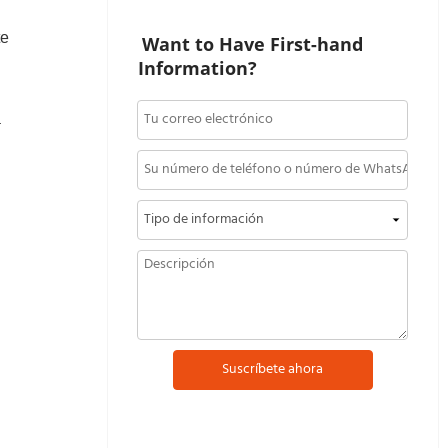
te
Want to Have First-hand 
Information?
a
Suscríbete ahora