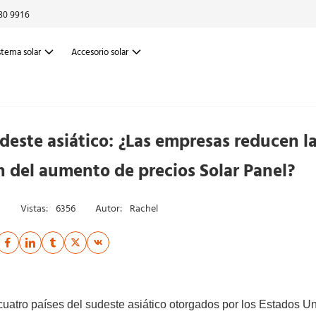
80 9916
stema solar
Accesorio solar
udeste asiático: ¿Las empresas reducen l
n del aumento de precios Solar Panel?
Vistas:
6356
Autor:
Rachel
 cuatro países del sudeste asiático otorgados por los Estados U