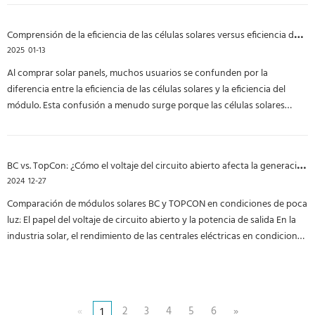
fabricantes para mejorar la eficiencia de conversión de luz a electricidad
resaltan la importancia creciente de la energía solar en la transición de
Comprensión de la eficiencia de las células solares versus eficiencia del módulo: una guía para tomar decisiones más inteligentes
energía global. Para los instaladores y mayoristas fotovoltaicos, la
2025
01-13
selección de células solares y módulos de alta eficiencia no solo ayuda a
mejorar la generación de energía de los clientes, sino que también
Al comprar solar panels, muchos usuarios se confunden por la
conduce a mayores rendimientos de inversión. Con avances
diferencia entre la eficiencia de las células solares y la eficiencia del
tecnológicos continuos, los productos fotovoltaicos futuros serán aún
módulo. Esta confusión a menudo surge porque las células solares
más eficientes, rentables y confiables, lo que impulsará aún más la
generalmente tienen calificaciones de eficiencia más altas que los
transición global a la energía limpia.
módulos solares. Sin embargo, comprender estas dos métricas y cómo
se relacionan es crucial al evaluar las afirmaciones de los proveedores
BC vs. TopCon: ¿Cómo el voltaje del circuito abierto afecta la generación de energía en condiciones de poca luz?
sobre la eficiencia. Comprender la diferencia entre la eficiencia de las
2024
12-27
células solares y la eficiencia del módulo es vital para tomar decisiones
informadas. Si bien la eficiencia celular destaca el potencial de las
Comparación de módulos solares BC y TOPCON en condiciones de poca
células individuales, la eficiencia del módulo refleja el rendimiento real
luz: El papel del voltaje de circuito abierto y la potencia de salida En la
de un panel solar en aplicaciones del mundo real. Con tecnologías como
industria solar, el rendimiento de las centrales eléctricas en condiciones
JA Solar Topcon y LONGi Hi-Mo X10 HPBC 2.0 (645W está disponible en
de poca luz afecta significativamente el rendimiento energético anual.
stock), la industria solar mejora continuamente las eficiencias. Al
Durante la mañana temprana, las tardes tardías o los días nublados,
analizar cuidadosamente las especificaciones y elegir los productos
aunque la luz solar es limitada, la energía generada durante estos
correctos, los instaladores y los usuarios finales pueden maximizar la
períodos se acumula y contribuye a la rentabilidad general de una
«
2
3
4
5
6
»
1