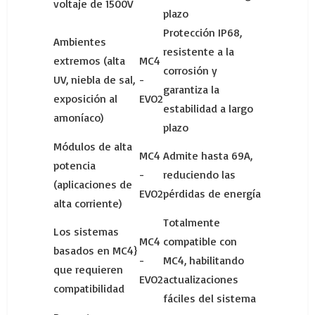
voltaje de 1500V
plazo
Protección IP68,
Ambientes
resistente a la
extremos (alta
MC4
corrosión y
UV, niebla de sal,
-
garantiza la
exposición al
EVO2
estabilidad a largo
amoníaco)
plazo
Módulos de alta
MC4
Admite hasta 69A,
potencia
-
reduciendo las
(aplicaciones de
EVO2
pérdidas de energía
alta corriente)
Totalmente
Los sistemas
MC4
compatible con
basados ​​en MC4}
-
MC4, habilitando
que requieren
EVO2
actualizaciones
compatibilidad
fáciles del sistema