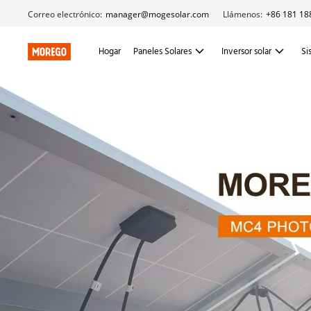
Correo electrónico:
manager@mogesolar.com
Llámenos:
+86 181 18
Hogar
Paneles Solares
Inversor solar
Si