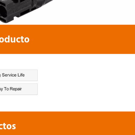
oducto 
tos 