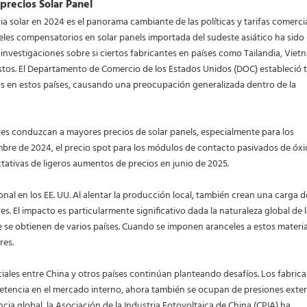
 precios Solar Panel
a solar en 2024 es el panorama cambiante de las políticas y tarifas comercia
les compensatorios en solar panels importada del sudeste asiático ha sido
 investigaciones sobre si ciertos fabricantes en países como Tailandia, Viet
stos. El Departamento de Comercio de los Estados Unidos (DOC) estableció 
os en estos países, causando una preocupación generalizada dentro de la
res conduzcan a mayores precios de solar panels, especialmente para los
mbre de 2024, el precio spot para los módulos de contacto pasivados de óx
tativas de ligeros aumentos de precios en junio de 2025.
ional en los EE. UU. Al alentar la producción local, también crean una carga d
es. El impacto es particularmente significativo dada la naturaleza global de 
se obtienen de varios países. Cuando se imponen aranceles a estos material
res.
ales entre China y otros países continúan planteando desafíos. Los fabric
etencia en el mercado interno, ahora también se ocupan de presiones exter
cia global, la Asociación de la Industria Fotovoltaica de China (CPIA) ha