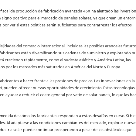
o fiscal de producción de fabricación avanzada 45X ha alentado las inversio
n signo positivo para el mercado de paneles solares, ya que crean un entor
por ver si estas políticas serán suficientes para contrarrestar los efectos
jidades del comercio internacional, incluidas las posibles aranceles futuros
fabricantes están diversificando sus cadenas de suministro y explorando n
tá creciendo rápidamente, como el sudeste asiático y América Latina, las
os por los mercados más saturados en América del Norte y Europa.
bricantes a hacer frente a las presiones de precios. Las innovaciones en la
ipo N, pueden ofrecer nuevas oportunidades de crecimiento. Estas tecnologías
 ayudar a reducir el costo general por vatio de solar panels, lo que las h
edida de cómo los fabricantes respondan a estos desafíos en curso. Si bie
les. Al adaptarse a las condiciones cambiantes del mercado, explorar nueva
 industria solar puede continuar prosperando a pesar de los obstáculos que