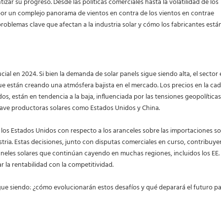
izar su progreso. Desde las políticas comerciales hasta la volatilidad de los
 por un complejo panorama de vientos en contra de los vientos en contrae
 problemas clave que afectan a la industria solar y cómo los fabricantes está
al en 2024. Si bien la demanda de solar panels sigue siendo alta, el sector 
ue están creando una atmósfera bajista en el mercado. Los precios en la ca
dos, están en tendencia a la baja, influenciada por las tensiones geopolíticas
clave productoras solares como Estados Unidos y China.
 los Estados Unidos con respecto a los aranceles sobre las importaciones so
stria. Estas decisiones, junto con disputas comerciales en curso, contribuye
aneles solares que continúan cayendo en muchas regiones, incluidos los EE. 
r la rentabilidad con la competitividad.
gue siendo: ¿cómo evolucionarán estos desafíos y qué deparará el futuro pa