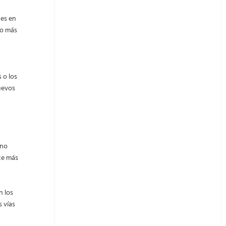
nes en
no más
 o los
uevos
 no
ace más
n los
s vías