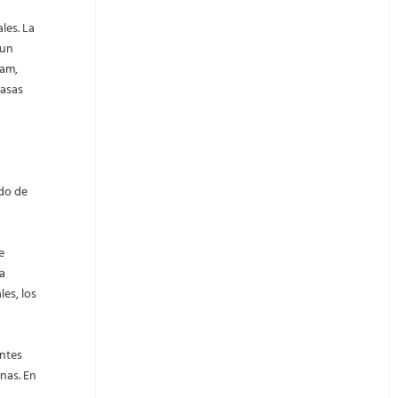
les. La
 un
nam,
tasas
ido de
e
la
es, los
antes
nas. En