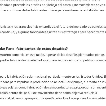
inadas a prevenir los precios por debajo del costo. Este movimiento se ve
 luchas continuas de los fabricantes chinos para mantener la rentabilidad en
onistas y los aranceles más extendidos, el futuro del mercado de paneles s
os continúe, y algunos fabricantes ajustan sus estrategias para hacer frente a
lar Panel fabricantes de estos desafíos?
 entorno comercial en evolución. A pesar de los desafíos planteados por los
as que los fabricantes pueden adoptar para seguir siendo competitivos y sost
para la fabricación solar nacional, particularmente en los Estados Unidos. El
adas para impulsar la producción solar local. Por ejemplo, el crédito de in
y obleas solares como fabricación de semiconductores, proporciona un incen
ación dentro del país. Este movimiento tiene como objetivo reducir la
cional, al tiempo que garantiza que Estados Unidos siga siendo competitiv