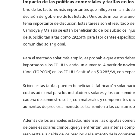
Impacto de las políticas comerciales y tarifas en los
Uno de los factores más importantes que influyen en la industri
decisión del gobierno de los Estados Unidos de imponer arance
tema importante de discusión. Estas tareas son el resultado de
Camboya y Malasia se están beneficiando de los subsidios inju
de subsidio tan altas como 292.61% para fabricantes específic
comunidad solar global.
Para el mercado solar más amplio, es probable que estos debe
importados a los EE. UU. viendo un aumento. A partir de novie
túnel (TOPCON) en los EE. UU. Se situó en $ 0.285/W, con expec
Si bien estas tarifas pueden beneficiar la fabricación solar nac
costos adicional para los instaladores solares y los consumidor
cadena de suministro solar, con materiales y componentes que 
aumentos de precios a menudo se transmiten a los consumido
Además de los aranceles estadounidenses, las disputas comerci
de paneles solares chinos, que ya enfrentan una intensa comp
respuesta a la caída de los precios y al aumento de la competen