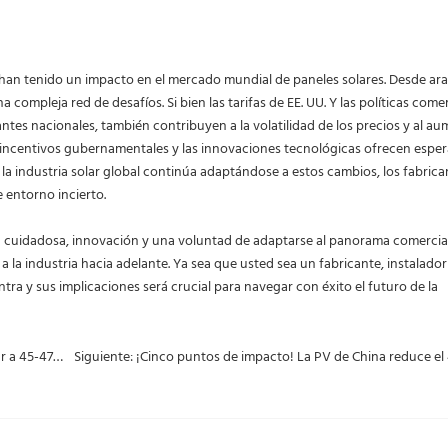
 han tenido un impacto en el mercado mundial de paneles solares. Desde ar
compleja red de desafíos. Si bien las tarifas de EE. UU. Y las políticas come
ntes nacionales, también contribuyen a la volatilidad de los precios y al a
os incentivos gubernamentales y las innovaciones tecnológicas ofrecen espe
e la industria solar global continúa adaptándose a estos cambios, los fabrica
 entorno incierto.
ión cuidadosa, innovación y una voluntad de adaptarse al panorama comercia
la industria hacia adelante. Ya sea que usted sea un fabricante, instalador
a y sus implicaciones será crucial para navegar con éxito el futuro de la
Anterior: Reino Unido: Capacidad instalada de PV para llegar a 45-47GW para 2030