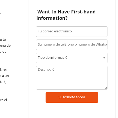
Want to Have First-hand 
n
Information?
está
dena de
, los
lares
n a un
UU.,
Suscríbete ahora
ra el