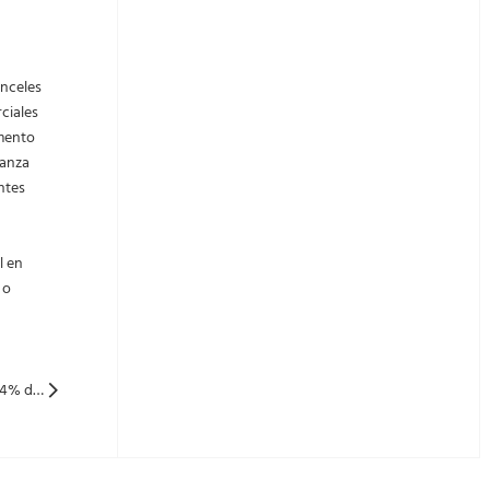
anceles
rciales
umento
ranza
ntes
l en
 o
Siguiente: ¡Cinco puntos de impacto! La PV de China reduce el 4% de la tasa de reembolso de impuestos de exportación un gran problema