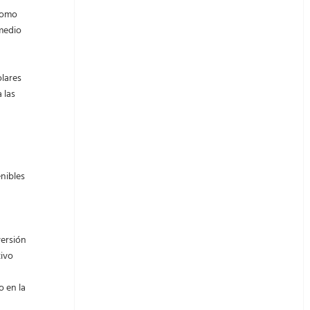
 como
 medio
olares
 las
enibles
versión
tivo
o en la