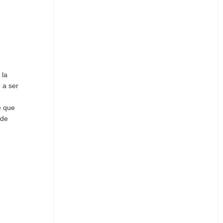
 la
 a ser
e que
 de