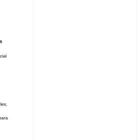
s
cial
les,
para