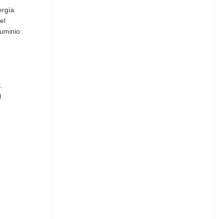
ergía
el
luminio
.
l