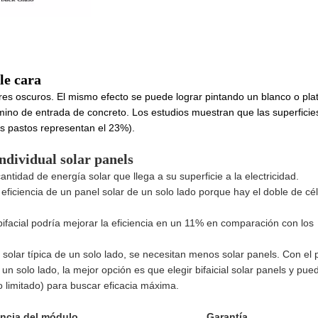
le cara
ores oscuros. El mismo efecto se puede lograr pintando un blanco o pl
amino de entrada de concreto. Los estudios muestran que las superficie
los pastos representan el 23%).
individual
solar panels
cantidad de energía solar que llega a su superficie a la electricidad.
 eficiencia de un panel solar de un solo lado porque hay el doble de cé
ifacial podría mejorar la eficiencia en un 11% en comparación con los
 solar típica de un solo lado, se necesitan menos solar panels. Con el 
un solo lado, la mejor opción es que elegir bifaicial solar panels y pue
 limitado) para buscar eficacia máxima.
encia del módulo
Garantía