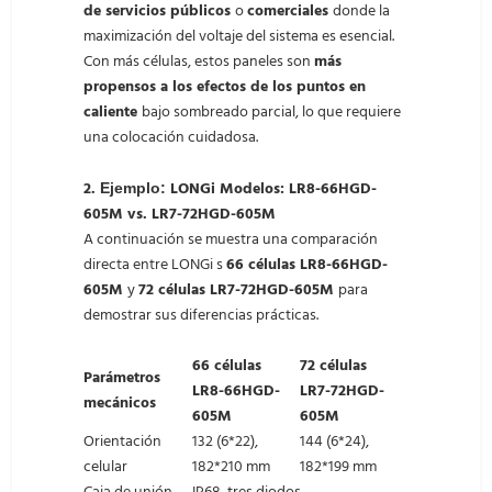
de servicios públicos
o
comerciales
donde la
maximización del voltaje del sistema es esencial.
Con más células, estos paneles son
más
propensos a los efectos de los puntos en
caliente
bajo sombreado parcial, lo que requiere
una colocación cuidadosa.
2.
LONGi Modelos: LR8-66HGD-
Ejemplo:
605M vs. LR7-72HGD-605M
A continuación se muestra una comparación
directa entre LONGi s
66 células LR8-66HGD-
605M
y
72 células LR7-72HGD-605M
para
demostrar sus diferencias prácticas.
66 células
72 células
Parámetros
LR8-66HGD-
LR7-72HGD-
mecánicos
605M
605M
Orientación
132 (6*22),
144 (6*24),
celular
182*210 mm
182*199 mm