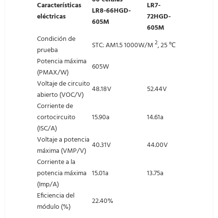
Características
LR7-
LR8-66HGD-
eléctricas
72HGD-
605M
605M
Condición de
2
STC: AM1.5 1000W/M
, 25 ℃
prueba
Potencia máxima
605W
(PMAX/W)
Voltaje de circuito
48.18V
52.44V
abierto (VOC/V)
Corriente de
cortocircuito
15.90a
14.61a
(ISC/A)
Voltaje a potencia
40.31V
44.00V
máxima (VMP/V)
Corriente a la
potencia máxima
15.01a
13.75a
(Imp/A)
Eficiencia del
22.40%
módulo (%)