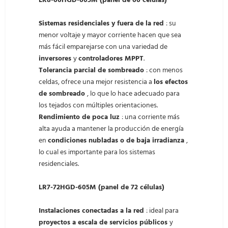
LR8-66HGD-605M (panel de 66 células)
Sistemas residenciales y fuera de la red
: su
menor voltaje y mayor corriente hacen que sea
más fácil emparejarse con una variedad de
inversores
y
controladores MPPT
.
Tolerancia parcial de sombreado
: con menos
celdas, ofrece una mejor resistencia a
los efectos
de sombreado
, lo que lo hace adecuado para
los tejados con múltiples orientaciones.
Rendimiento de poca luz
: una corriente más
alta ayuda a mantener la producción de energía
en
condiciones nubladas o de baja irradianza
,
lo cual es importante para los sistemas
residenciales.
LR7-72HGD-605M (panel de 72 células)
Instalaciones conectadas a la red
: ideal para
proyectos a escala de servicios públicos
y