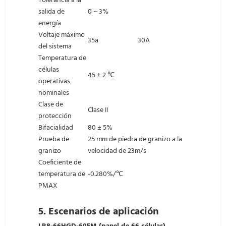
Tolerancia a la
salida de
0 ~ 3%
energía
Voltaje máximo
35a
30A
del sistema
Temperatura de
células
45 ± 2 ℃
operativas
nominales
Clase de
Clase II
protección
Bifacialidad
80 ± 5%
Prueba de
25 mm de piedra de granizo a la
granizo
velocidad de 23m/s
Coeficiente de
temperatura de
-0.280%/℃
PMAX
5.
Escenarios de aplicación