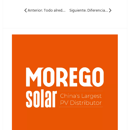
Anterior: Todo alrededor de 0bb, cómo el diseño libre de la barra aumenta la potencia y los costos de recortes
Siguiente: Diferencias entre el globo único y el bifacial de doble vidrio Solar Panel y sus escenarios de aplicación