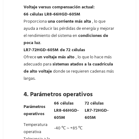
Voltaje versus compensación actual:
66 células LR8-66HGD-605M
Proporciona
una corriente más alta
, lo que
ayuda a reducir las pérdidas de energía y mejorar
el rendimiento del sistema en
condiciones de
poca luz
.
LR7-72HGD-605M de 72 células
Ofrece
un voltaje más alto
, lo que lo hace más
adecuado para
sistemas atados a la cuadrícula
de alto voltaje
donde se requieren cadenas más
largas.
4.
Parámetros operativos
66 células
72 células
Parámetros
LR8-66HGD-
LR7-72HGD-
operativos
605M
605M
Temperatura
-40 ℃ ~ +85 ℃
operativa