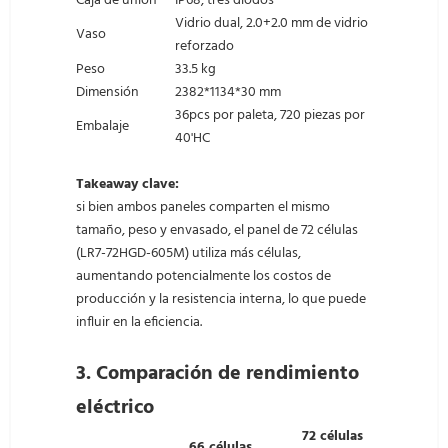
Caja de unión
IP68, tres diodos
Vidrio dual, 2.0+2.0 mm de vidrio
Vaso
reforzado
Peso
33.5 kg
Dimensión
2382*1134*30 mm
36pcs por paleta, 720 piezas por
Embalaje
40'HC
Takeaway clave:
si bien ambos paneles comparten el mismo
tamaño, peso y envasado, el panel de 72 células
(LR7-72HGD-605M) utiliza más células,
aumentando potencialmente los costos de
producción y la resistencia interna, lo que puede
influir en la eficiencia.
3.
Comparación de rendimiento
eléctrico
72 células
66 células