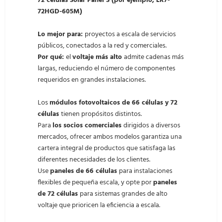
72 células Solar Panel S (por ejemplo, LR7-
72HGD-605M)
Lo mejor para:
proyectos a escala de servicios
públicos, conectados a la red y comerciales.
Por qué:
el
voltaje más alto
admite cadenas más
largas, reduciendo el número de componentes
requeridos en grandes instalaciones.
Los
módulos fotovoltaicos
de 66 células y 72
células
tienen propósitos distintos.
Para
los socios comerciales
dirigidos a diversos
mercados, ofrecer ambos modelos garantiza una
cartera integral de productos que satisfaga las
diferentes necesidades de los clientes.
Use
paneles de 66 células
para instalaciones
flexibles de pequeña escala, y opte por
paneles
de 72 células
para sistemas grandes de alto
voltaje que prioricen la eficiencia a escala.