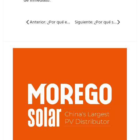
de inmediato.
Anterior: ¿Por qué es tan popular 1722 x 1134 mm de 54 celdas Solar Panel?
Siguiente: ¿Por qué se reconocen 66 Cell Solar Panel s como 'tamaño de oro'?