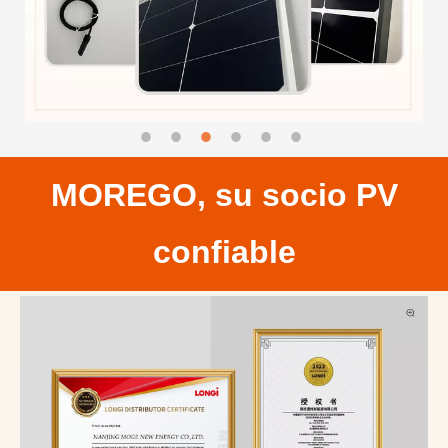
MOREGO, su socio PV
confiable