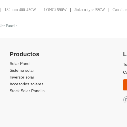
|
182 mm 400-450W
|
LONGi 590W
|
Jinko n-type 580W
|
Canadia
lar Panel s
Productos
L
Solar Panel
Te
Sistema solar
Co
Inversor solar
Accesorios solares
Stock Solar Panel s