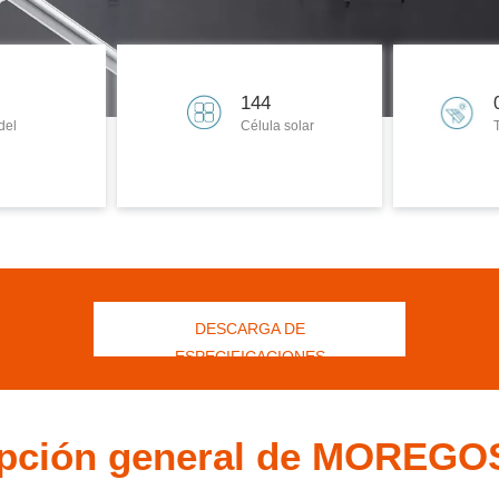
144
del
Célula solar
DESCARGA DE
ESPECIFICACIONES
ipción general de MOREG