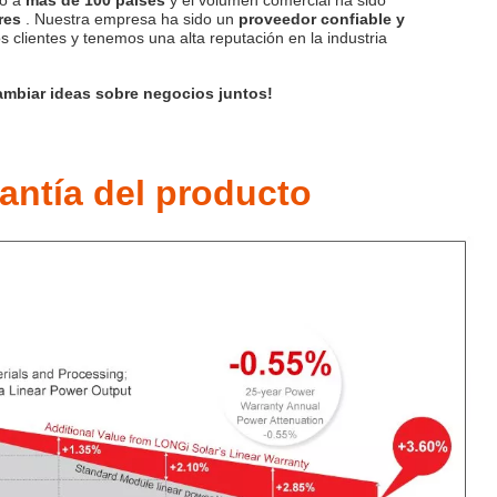
do a
más de 100 países
y el volumen comercial ha sido
ares
. Nuestra empresa ha sido un
proveedor confiable y
 clientes y tenemos una alta reputación en la industria
cambiar ideas sobre negocios juntos!
antía del producto